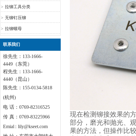
>
拉铆工具分类
>
无铆钉压铆
>
拉铆螺母
联系我们
徐先生：133-1666-
4449（东莞）
程先生：133-1666-
4440（昆山）
陈先生：155-0134-5818
(杭州)
电 话：0769-82316525
现在检测铆接效果的
传 真：0769-83225966
部分，磨光和抛光、
Emial : lily@kseet.com
果的方法，但操作比