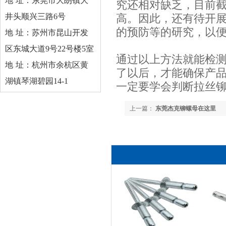
地 址：东莞市大朗镇大
究还相对缺乏，目前
井头顺兴三路
6
号
高。因此，还有待开
的预防等的研究，以
地 址：苏州市昆山开发
区东城大道9号22号楼5室
通过以上方法就能检
地 址：杭州市余杭区黄
了以后，才能确保产
湖镇琴湖碧园14-1
一定要学会判断拉丝
上一篇：
东莞杰克铆螺母在这里