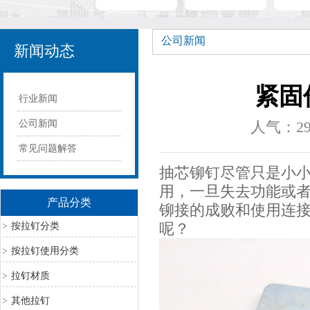
公司新闻
新闻动态
紧固
行业新闻
公司新闻
人气：
2
常见问题解答
抽芯铆钉尽管只是小
用，一旦失去功能或
产品分类
铆接的成败和使用连
呢？
>
按拉钉分类
>
按拉钉使用分类
>
拉钉材质
>
其他拉钉